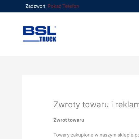
Przejdź
Zadzwoń:
Pokaż Telefon
do
treści
Zwroty towaru i rekla
Zwrot towaru
Towary zakupione w naszym sklepie po