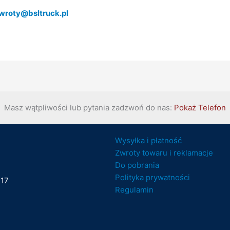
wroty@bsltruck.pl
Masz wątpliwości lub pytania zadzwoń do nas:
Pokaż Telefon
Wysyłka i płatność
Zwroty towaru i reklamacje
Do pobrania
Polityka prywatności
 17
Regulamin