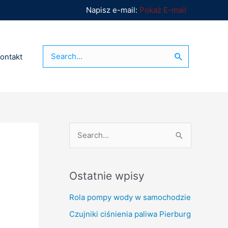
Napisz e-mail:
Pokaż E-mail
Search
ontakt
for:
S
e
a
Ostatnie wpisy
r
Rola pompy wody w samochodzie
c
h
Czujniki ciśnienia paliwa Pierburg