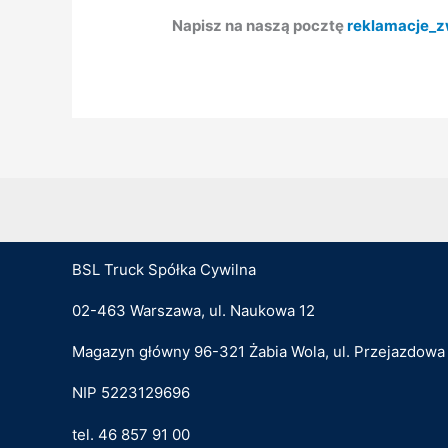
Napisz na naszą pocztę
reklamacje_z
BSL Truck Spółka Cywilna
02-463 Warszawa, ul. Naukowa 12
Magazyn główny 96-321 Żabia Wola, ul. Przejazdowa
NIP 5223129696
tel. 46 857 91 00