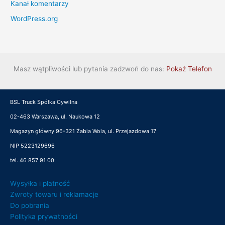
Kanał komentarzy
WordPress.org
Masz wątpliwości lub pytania zadzwoń do nas:
Pokaż Telefon
BSL Truck Spółka Cywilna
02-463 Warszawa, ul. Naukowa 12
Magazyn główny 96-321 Żabia Wola, ul. Przejazdowa 17
NIP 5223129696
tel. 46 857 91 00
Wysyłka i płatność
Zwroty towaru i reklamacje
Do pobrania
Polityka prywatności