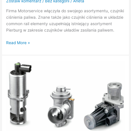
Zostaw komentarz
/
Bez kategorii
/
Aneta
Firma Motorservice włączyła do swojego asortymentu, czujniki
ciśnienia paliwa. Znane także jako czujniki ciśnienia w układzie
common rail elementy uzupełniają istniejący asortyment
Pierburg w zakresie czujników układów zasilania paliwem.
Read More »
Czym
jest
zawór
EGR
i
jak
działa?