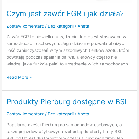
Czym jest zawór EGR i jak działa?
Zostaw komentarz
/
Bez kategorii
/
Aneta
Zawór EGR to niewielkie urządzenie, które jest stosowane w
samochodach osobowych. Jego działanie pozwala obniżyć
ilość zanieczyszczeń w tym szkodliwych tlenków azotu, które
powstają podczas spalania paliwa. Kierowcy często nie
wiedzą, jakie funkcje pełni to urządzenie w ich samochodach.
Read More »
Produkty Pierburg dostępne w BSL
Produkty
Pierburg
dostępne
Zostaw komentarz
/
Bez kategorii
/
Aneta
w
Popularne części Pierburg do samochodów osobowych, a
BSL
także pojazdów użytkowych wchodzą do oferty firmy BSL.
BSL od lat jest dystrybutorem części silnikowych firmy MSI