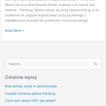
Motor Service International GmbH, a jedną z ich marek jest
właśnie – Pierburg. Marka cieszy się dużą popularnością, a na
przełomie lat zdążyła wypracować pozycję jednego z
największych dostawców przemysłu motoryzacyjnego
Read More »
S
e
Ostatnie wpisy
a
r
Rola pompy wody w samochodzie
c
Czujniki ciśnienia paliwa Pierburg
h
Czym jest zawór EGR i jak działa?
f