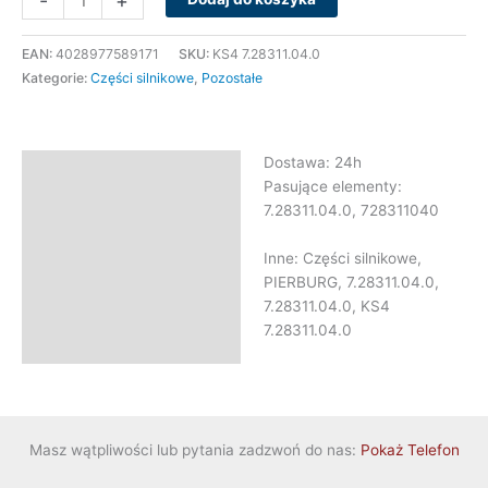
-
+
EAN:
4028977589171
SKU:
KS4 7.28311.04.0
Kategorie:
Części silnikowe
,
Pozostałe
Dostawa: 24h
Opis
Pasujące elementy:
Informacje dodatkowe
7.28311.04.0, 728311040
Inne: Części silnikowe,
PIERBURG, 7.28311.04.0,
7.28311.04.0, KS4
7.28311.04.0
Masz wątpliwości lub pytania zadzwoń do nas:
Pokaż Telefon