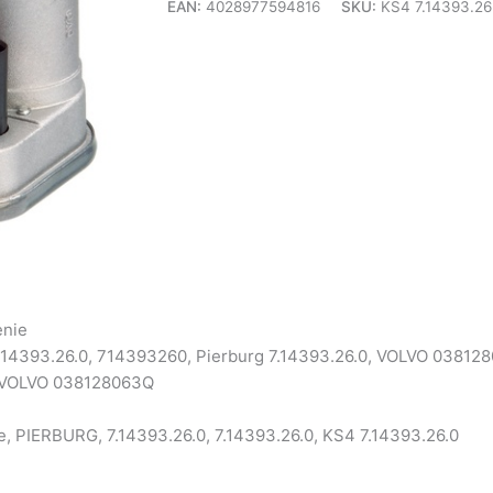
EAN:
4028977594816
SKU:
KS4 7.14393.26
enie
7.14393.26.0, 714393260, Pierburg 7.14393.26.0, VOLVO 038
 VOLVO 038128063Q
we, PIERBURG, 7.14393.26.0, 7.14393.26.0, KS4 7.14393.26.0