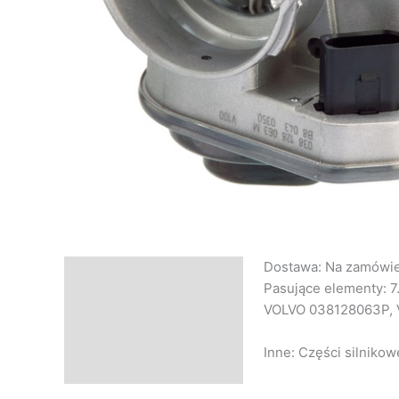
Dostawa: Na zamówi
Opis
Pasujące elementy: 
Informacje dodatkowe
VOLVO 038128063P,
Inne: Części silniko