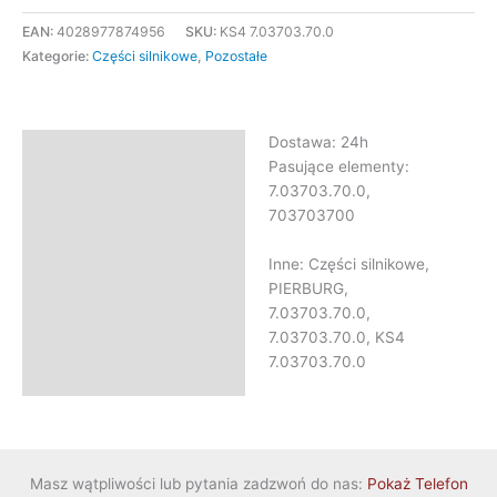
EAN:
4028977874956
SKU:
KS4 7.03703.70.0
Kategorie:
Części silnikowe
,
Pozostałe
Dostawa: 24h
Opis
Pasujące elementy:
Informacje dodatkowe
7.03703.70.0,
703703700
Inne: Części silnikowe,
PIERBURG,
7.03703.70.0,
7.03703.70.0, KS4
7.03703.70.0
Masz wątpliwości lub pytania zadzwoń do nas:
Pokaż Telefon