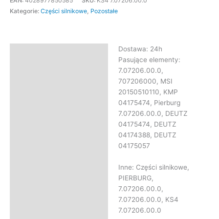
EAN:
4028977850585
SKU:
KS4 7.07206.00.0
Kategorie:
Części silnikowe
,
Pozostałe
Dostawa: 24h
Opis
Pasujące elementy:
Informacje dodatkowe
7.07206.00.0,
707206000, MSI
20150510110, KMP
04175474, Pierburg
7.07206.00.0, DEUTZ
04175474, DEUTZ
04174388, DEUTZ
04175057
Inne: Części silnikowe,
PIERBURG,
7.07206.00.0,
7.07206.00.0, KS4
7.07206.00.0