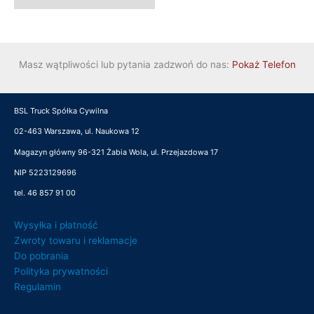
Masz wątpliwości lub pytania zadzwoń do nas:
Pokaż Telefon
BSL Truck Spółka Cywilna
02-463 Warszawa, ul. Naukowa 12
Magazyn główny 96-321 Żabia Wola, ul. Przejazdowa 17
NIP 5223129696
tel. 46 857 91 00
Wysyłka i płatność
Zwroty towaru i reklamacje
Do pobrania
Polityka prywatności
Regulamin