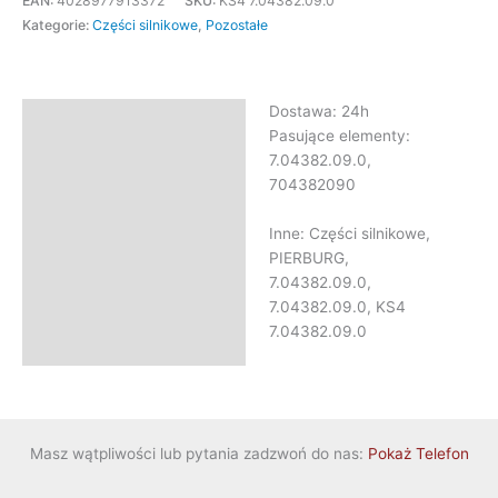
EAN:
4028977913372
SKU:
KS4 7.04382.09.0
Kategorie:
Części silnikowe
,
Pozostałe
Dostawa: 24h
Opis
Pasujące elementy:
Informacje dodatkowe
7.04382.09.0,
704382090
Inne: Części silnikowe,
PIERBURG,
7.04382.09.0,
7.04382.09.0, KS4
7.04382.09.0
Masz wątpliwości lub pytania zadzwoń do nas:
Pokaż Telefon