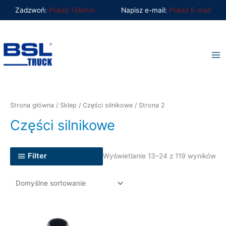
Przejdź
Zadzwoń:
Pokaż Telefon
Napisz e-mail:
Pokaż E-mail
do
Ma
treści
Me
Strona główna
/
Sklep
/
Części silnikowe
/ Strona 2
Części silnikowe
Filter
Wyświetlanie 13–24 z 119 wyników