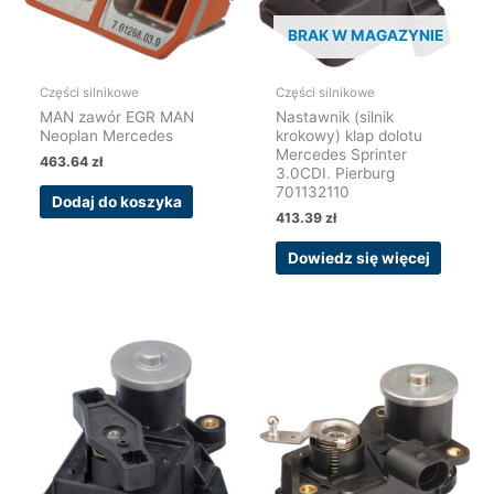
BRAK W MAGAZYNIE
Części silnikowe
Części silnikowe
MAN zawór EGR MAN
Nastawnik (silnik
Neoplan Mercedes
krokowy) klap dolotu
Mercedes Sprinter
463.64
zł
3.0CDI. Pierburg
701132110
Dodaj do koszyka
413.39
zł
Dowiedz się więcej