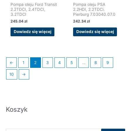
Pompa oleju Ford Transit
Pompa oleju PSA
2.2TDCI, 2.4TDCI,
2.2HDI, 2.2TDCi.
3.2TDCI
Pierburg 7.03040.07.0
245.04
zł
242.34
zł
Dowiedz się więcej
Dowiedz się więcej
←
1
2
3
4
5
…
8
9
10
→
Koszyk
S
C
C
z
e
e
u
n
n