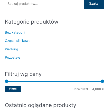
k
a
a
Szukaj
a
m
m
j
i
a
Kategorie produktów
:
n
x
Bez kategorii
Części silnikowe
Pierburg
Pozostałe
Filtruj wg ceny
Filtruj
Cena:
10 zł
—
4,000 zł
Ostatnio oglądane produkty