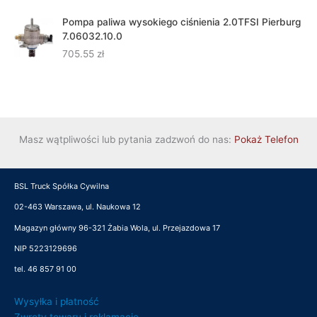
Pompa paliwa wysokiego ciśnienia 2.0TFSI Pierburg
7.06032.10.0
705.55
zł
Masz wątpliwości lub pytania zadzwoń do nas:
Pokaż Telefon
BSL Truck Spółka Cywilna
02-463 Warszawa, ul. Naukowa 12
Magazyn główny 96-321 Żabia Wola, ul. Przejazdowa 17
NIP 5223129696
tel. 46 857 91 00
Wysyłka i płatność
Zwroty towaru i reklamacje